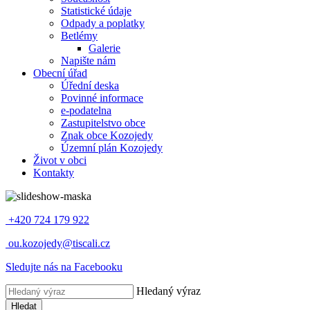
Statistické údaje
Odpady a poplatky
Betlémy
Galerie
Napište nám
Obecní úřad
Úřední deska
Povinné informace
e-podatelna
Zastupitelstvo obce
Znak obce Kozojedy
Územní plán Kozojedy
Život v obci
Kontakty
+420 724 179 922
ou.kozojedy@tiscali.cz
Sledujte nás na Facebooku
Hledaný výraz
Hledat