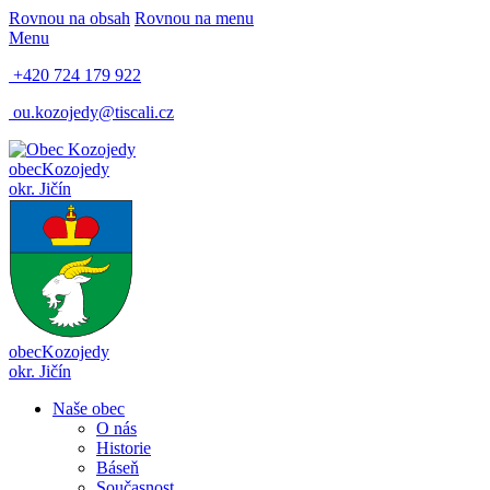
Rovnou na obsah
Rovnou na menu
Menu
+420 724 179 922
ou.kozojedy@tiscali.cz
obec
Kozojedy
okr. Jičín
obec
Kozojedy
okr. Jičín
Naše obec
O nás
Historie
Báseň
Současnost