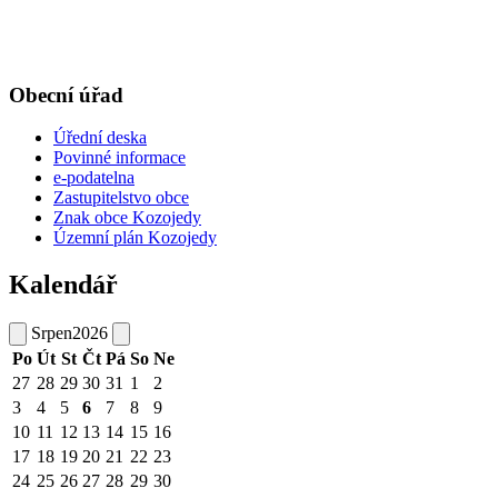
Obecní úřad
Úřední deska
Povinné informace
e-podatelna
Zastupitelstvo obce
Znak obce Kozojedy
Územní plán Kozojedy
Kalendář
Srpen
2026
Po
Út
St
Čt
Pá
So
Ne
27
28
29
30
31
1
2
3
4
5
6
7
8
9
10
11
12
13
14
15
16
17
18
19
20
21
22
23
24
25
26
27
28
29
30