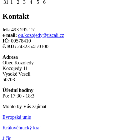
31
1
2
3
4
5
6
Kontakt
tel.
: 493 595 151
e-mail:
ou.kozojedy@tiscali.cz
IČ:
00578410
č. BÚ:
24323541/0100
Adresa
Obec Kozojedy
Kozojedy 11
Vysoké Veselí
50703
Úřední hodiny
Po: 17:30 - 18:3
Mohlo by Vás zajímat
Evropská unie
Královéhracký kraj
Jičín