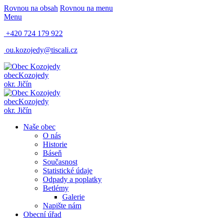
Rovnou na obsah
Rovnou na menu
Menu
+420 724 179 922
ou.kozojedy@tiscali.cz
obec
Kozojedy
okr. Jičín
obec
Kozojedy
okr. Jičín
Naše obec
O nás
Historie
Báseň
Současnost
Statistické údaje
Odpady a poplatky
Betlémy
Galerie
Napište nám
Obecní úřad