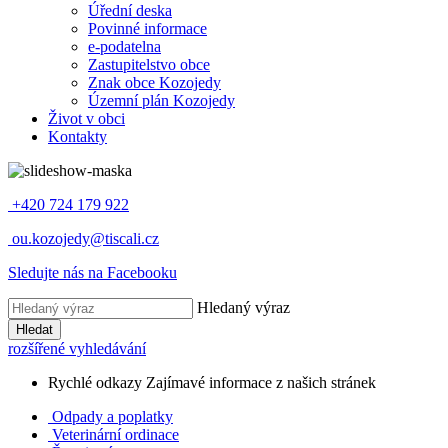
Úřední deska
Povinné informace
e-podatelna
Zastupitelstvo obce
Znak obce Kozojedy
Územní plán Kozojedy
Život v obci
Kontakty
+420 724 179 922
ou.kozojedy@tiscali.cz
Sledujte nás na Facebooku
Hledaný výraz
Hledat
rozšířené vyhledávání
Rychlé odkazy
Zajímavé informace z našich stránek
Odpady a poplatky
Veterinární ordinace