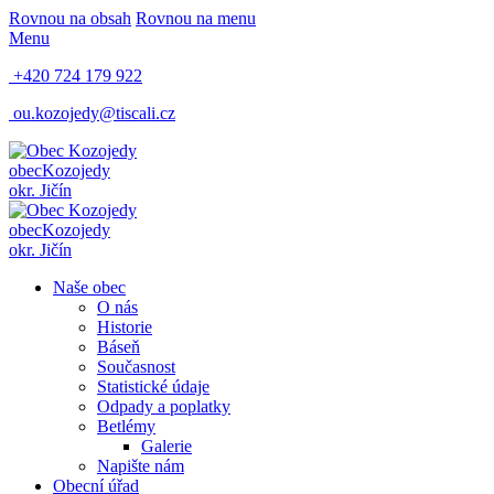
Rovnou na obsah
Rovnou na menu
Menu
+420 724 179 922
ou.kozojedy@tiscali.cz
obec
Kozojedy
okr. Jičín
obec
Kozojedy
okr. Jičín
Naše obec
O nás
Historie
Báseň
Současnost
Statistické údaje
Odpady a poplatky
Betlémy
Galerie
Napište nám
Obecní úřad