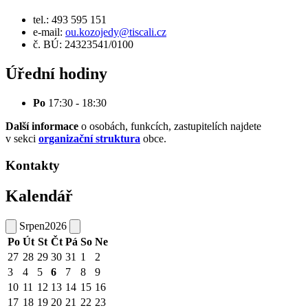
tel.: 493 595 151
e-mail:
ou.kozojedy@tiscali.cz
č. BÚ: 24323541/0100
Úřední hodiny
Po
17:30 - 18:30
Další informace
o osobách, funkcích, zastupitelích najdete
v sekci
organizační struktura
obce.
Kontakty
Kalendář
Srpen
2026
Po
Út
St
Čt
Pá
So
Ne
27
28
29
30
31
1
2
3
4
5
6
7
8
9
10
11
12
13
14
15
16
17
18
19
20
21
22
23