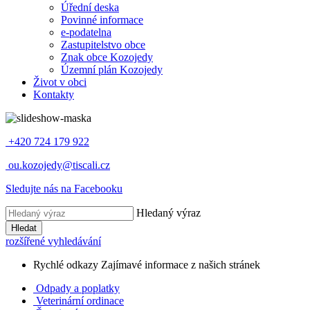
Úřední deska
Povinné informace
e-podatelna
Zastupitelstvo obce
Znak obce Kozojedy
Územní plán Kozojedy
Život v obci
Kontakty
+420 724 179 922
ou.kozojedy@tiscali.cz
Sledujte nás na Facebooku
Hledaný výraz
Hledat
rozšířené vyhledávání
Rychlé odkazy
Zajímavé informace z našich stránek
Odpady a poplatky
Veterinární ordinace