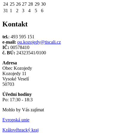
24
25
26
27
28
29
30
31
1
2
3
4
5
6
Kontakt
tel.
: 493 595 151
e-mail:
ou.kozojedy@tiscali.cz
IČ:
00578410
č. BÚ:
24323541/0100
Adresa
Obec Kozojedy
Kozojedy 11
Vysoké Veselí
50703
Úřední hodiny
Po: 17:30 - 18:3
Mohlo by Vás zajímat
Evropská unie
Královéhracký kraj