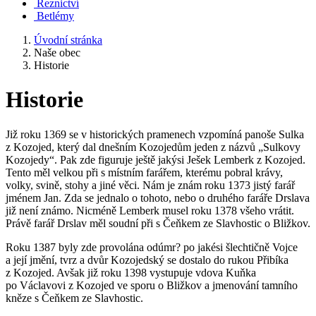
Řeznictví
Betlémy
Úvodní stránka
Naše obec
Historie
Historie
Již roku 1369 se v historických pramenech vzpomíná panoše Sulka
z Kozojed, který dal dnešním Kozojedům jeden z názvů „Sulkovy
Kozojedy“. Pak zde figuruje ještě jakýsi Ješek Lemberk z Kozojed.
Tento měl velkou při s místním farářem, kterému pobral krávy,
volky, svině, stohy a jiné věci. Nám je znám roku 1373 jistý farář
jménem Jan. Zda se jednalo o tohoto, nebo o druhého faráře Drslava
již není známo. Nicméně Lemberk musel roku 1378 všeho vrátit.
Právě farář Drslav měl soudní při s Čeňkem ze Slavhostic o Bližkov.
Roku 1387 byly zde provolána odúmr? po jakési šlechtičně Vojce
a její jmění, tvrz a dvůr Kozojedský se dostalo do rukou Přibíka
z Kozojed. Avšak již roku 1398 vystupuje vdova Kuňka
po Václavovi z Kozojed ve sporu o Bližkov a jmenování tamního
kněze s Čeňkem ze Slavhostic.