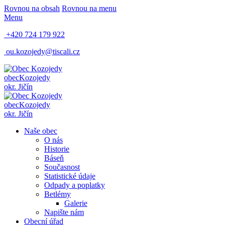
Rovnou na obsah
Rovnou na menu
Menu
+420 724 179 922
ou.kozojedy@tiscali.cz
obec
Kozojedy
okr. Jičín
obec
Kozojedy
okr. Jičín
Naše obec
O nás
Historie
Báseň
Současnost
Statistické údaje
Odpady a poplatky
Betlémy
Galerie
Napište nám
Obecní úřad