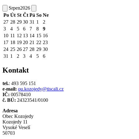
Srpen
2026
Po
Út
St
Čt
Pá
So
Ne
27
28
29
30
31
1
2
3
4
5
6
7
8
9
10
11
12
13
14
15
16
17
18
19
20
21
22
23
24
25
26
27
28
29
30
31
1
2
3
4
5
6
Kontakt
tel.
: 493 595 151
e-mail:
ou.kozojedy@tiscali.cz
IČ:
00578410
č. BÚ:
24323541/0100
Adresa
Obec Kozojedy
Kozojedy 11
Vysoké Veselí
50703