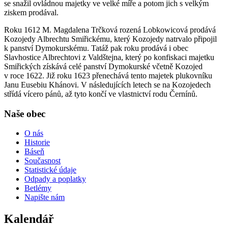
se snažil ovládnou majetky ve velké míře a potom jich s velkým
ziskem prodával.
Roku 1612 M. Magdalena Trčková rozená Lobkowicová prodává
Kozojedy Albrechtu Smiřickému, který Kozojedy natrvalo připojil
k panství Dymokurskému. Tatáž pak roku prodává i obec
Slavhostice Albrechtovi z Valdštejna, který po konfiskaci majetku
Smiřických získává celé panství Dymokurské včetně Kozojed
v roce 1622. Již roku 1623 přenechává tento majetek plukovníku
Janu Eusebiu Khánovi. V následujících letech se na Kozojedech
střídá vícero pánů, až tyto končí ve vlastnictví rodu Černínů.
Naše obec
O nás
Historie
Báseň
Současnost
Statistické údaje
Odpady a poplatky
Betlémy
Napište nám
Kalendář