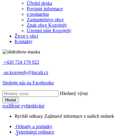
Úřední deska
Povinné informace
e-podatelna
Zastupitelstvo obce
Znak obce Kozojedy
Územní plán Kozojedy
Život v obci
Kontakty
+420 724 179 922
ou.kozojedy@tiscali.cz
Sledujte nás na Facebooku
Hledaný výraz
Hledat
rozšířené vyhledávání
Rychlé odkazy
Zajímavé informace z našich stránek
Odpady a poplatky
Veterinární ordinace