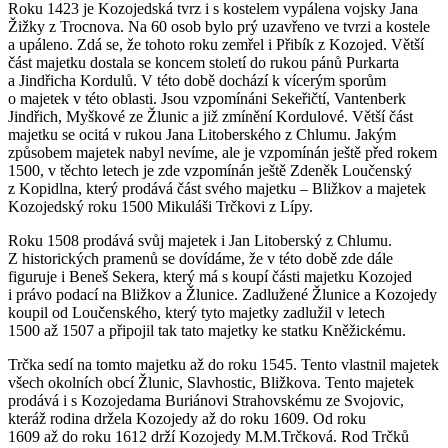
Roku 1423 je Kozojedská tvrz i s kostelem vypálena vojsky Jana
Žižky z Trocnova. Na 60 osob bylo prý uzavřeno ve tvrzi a kostele
a upáleno. Zdá se, že tohoto roku zemřel i Přibík z Kozojed. Větší
část majetku dostala se koncem století do rukou pánů Purkarta
a Jindřicha Kordulů. V této době dochází k vícerým sporům
o majetek v této oblasti. Jsou vzpomínáni Sekeřičtí, Vantenberk
Jindřich, Myškové ze Žlunic a již zmínění Kordulové. Větší část
majetku se ocitá v rukou Jana Litoberského z Chlumu. Jakým
způsobem majetek nabyl nevíme, ale je vzpomínán ještě před rokem
1500, v těchto letech je zde vzpomínán ještě Zdeněk Loučenský
z Kopidlna, který prodává část svého majetku – Bližkov a majetek
Kozojedský roku 1500 Mikuláši Trčkovi z Lípy.
Roku 1508 prodává svůj majetek i Jan Litoberský z Chlumu.
Z historických pramenů se dovídáme, že v této době zde dále
figuruje i Beneš Sekera, který má s koupí části majetku Kozojed
i právo podací na Bližkov a Žlunice. Zadlužené Žlunice a Kozojedy
koupil od Loučenského, který tyto majetky zadlužil v letech
1500 až 1507 a připojil tak tato majetky ke statku Kněžickému.
Trčka sedí na tomto majetku až do roku 1545. Tento vlastnil majetek
všech okolních obcí Žlunic, Slavhostic, Bližkova. Tento majetek
prodává i s Kozojedama Buriánovi Strahovskému ze Svojovic,
kteráž rodina držela Kozojedy až do roku 1609. Od roku
1609 až do roku 1612 drží Kozojedy M.M.Trčková. Rod Trčků